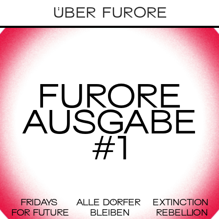
ÜBER FURORE
FURORE
AUSGABE
#1
FRIDAYS 
ALLE DÖRFER 
EXTINCTION 
FOR FUTURE
BLEIBEN
REBELLION