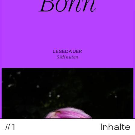
B
o
nn
LESEDAUER
5 Minuten
←
→
Inhalte
#1