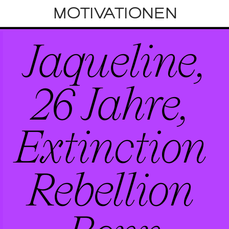
MOTIVATIONEN
Jaqu
e
line,
26 Jahre, 
Extinction 
R
e
b
e
llion 